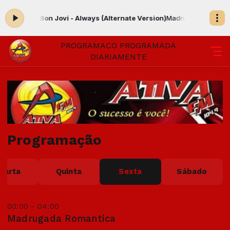
o agora: Bon Jovi - Always (Alternate Version)
Madrugada Romantica
PROGRAMACO PROGRAMADA
DIARIAMENTE
Programação
uarta
Quinta
Sexta
Sábado
00:00 - 04:00
Madrugada Romantica